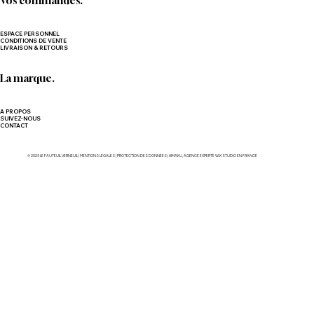
Vos commandes.
ESPACE PERSONNEL
CONDITIONS DE VENTE
LIVRAISON & RETOURS
La marque.
A PROPOS
SUIVEZ-NOUS
CONTACT
© 2025 LE FAUTEUIL VERNEUIL |
MENTIONS LÉGALES
|
PROTECTION DES DONNÉES
|
HIMAKU, AGENCE EXPERTE WIX STUDIO EN FRANCE