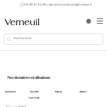
06 95 97 32 45 / davidtournedouet@hotmail.fr
Nos dernières réalisations
FAUTEUILS
SALONS
TABLES
BANCS
TOUT VOIR