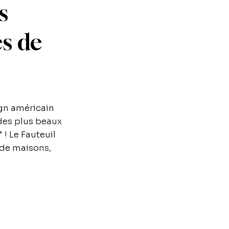
s
ès de
ign américain
 des plus beaux
! Le Fauteuil
 de maisons,
Un