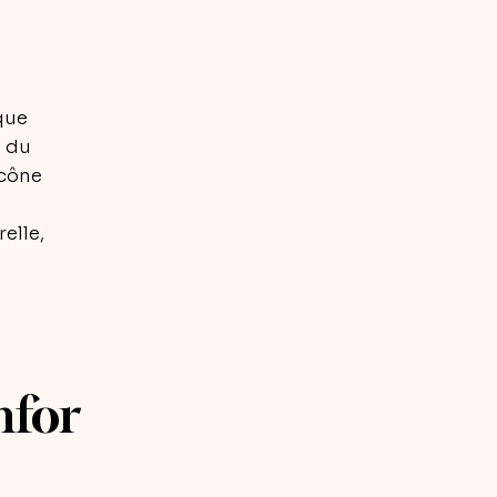
que
i du
icône
elle,
nfor