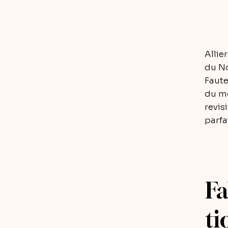
Allie
du No
Faute
du mo
revis
parf
Fa
ti