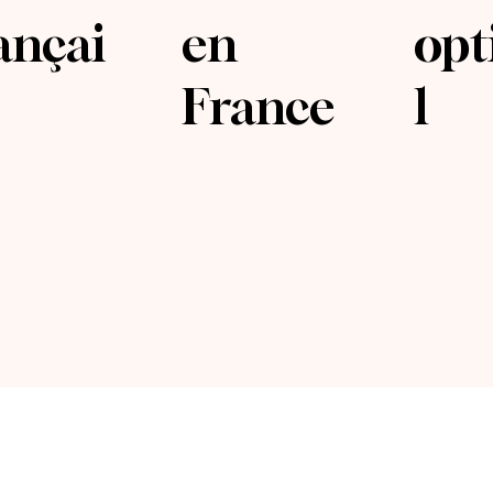
ançai
en
op
France
l