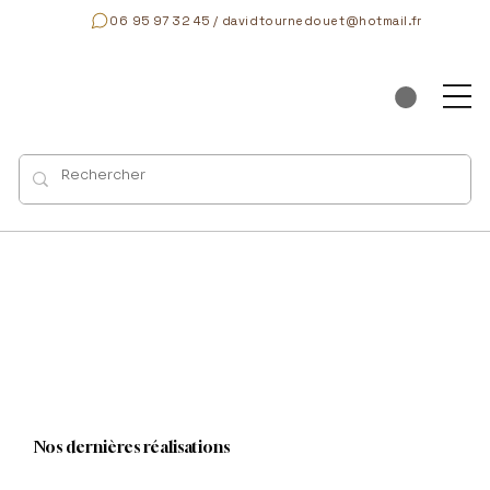
06 95 97 32 45 / davidtournedouet@hotmail.fr
Nos dernières réalisations