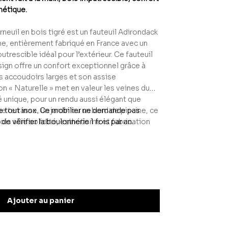
hétique.
erneuil en bois tigré est un fauteuil Adirondack
e, entièrement fabriqué en France avec un
trescible idéal pour l’extérieur. Ce fauteuil
sign offre un confort exceptionnel grâce à
es accoudoirs larges et son assise
on « Naturelle » met en valeur les veines du
é unique, pour un rendu aussi élégant que
ne terrasse, un jardin ou un bord de piscine, ce
e tout inox. Ce mobilier ne demande pas
ois allie solidité, esthétisme et fabrication
de vérifier la boulonnerie 1 fois par an.
tement chimique. Un choix durable et raffiné
aces extérieurs avec style.
Ajouter au panier