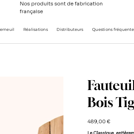
Nos produits sont de fabrication
française
Verneuil
Réalisations
Distributeurs
Questions fréquente
Fauteui
Bois Ti
Prix
489,00 €
Le Classique, entièreme