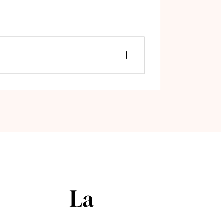
ailleurs la possibilité de payer en
act"). C'est plus facile et agréable de
alité du bois, il y a bien un artisan
 montant total au moment de la
que les prix indiqués sur le site sont
La