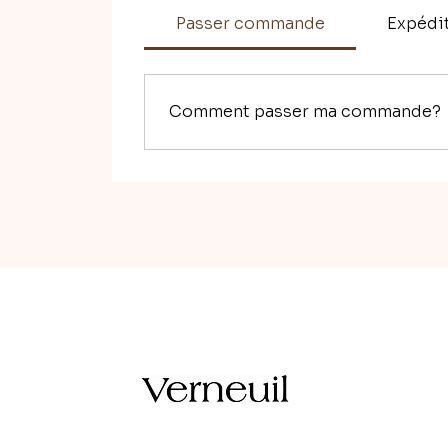
Passer commande
Expédit
Comment passer ma commande?
Pour passer commande, 2 solutions : soit 
plusieurs fois; soit directement en passa
converser et cela me permet notamment de
derrière le site! Et alors la possibilit
commande, puis le versement du solde à la
TTC, et qu'il y a la possibilité pour les e