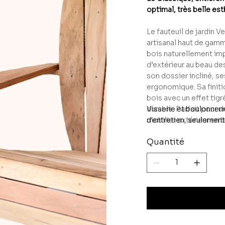
optimal, très belle est
Le fauteuil de jardin V
artisanal haut de gamm
bois naturellement impu
d’extérieur au beau de
son dossier incliné, s
ergonomique. Sa finiti
bois avec un effet tigr
durable. Parfait pour u
Visserie et boulonneri
mobilier extérieur en b
d'entretien, seulement 
responsable, sans trai
Quantité
pour aménager vos esp