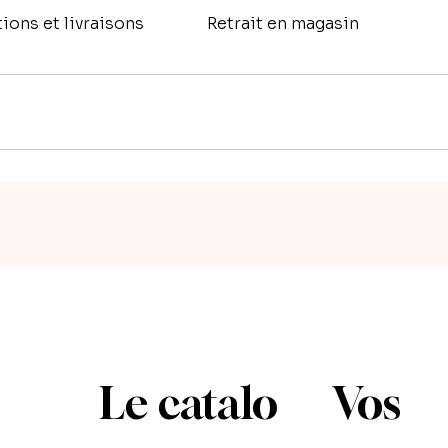
ions et livraisons
Retrait en magasin
directement sur le présent site, avec un règlement par CB, et par 
nt par moi, par téléphone au 06 95 97 32 45 ou par mail (voir "Cont
 répondre à vos questions éventuelles, souvent à propos de la qu
é de régler par virement ou par chèque, avec un acompte de 30% du
 fin des travaux. Je profite de ce petit paragraphe pour préciser 
ntreprises de récupérer la TVA.
Le catalo
Vos