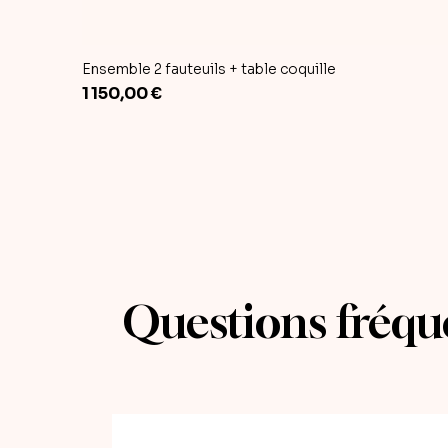
Ensemble 2 fauteuils + table coquille
Prix
1 150,00 €
Questions fréqu