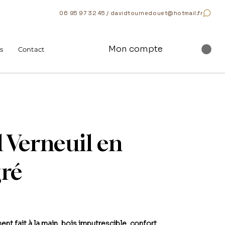
06 95 97 32 45 / davidtournedouet@hotmail.fr
Mon compte
s
Contact
l Verneuil en
gré
nt fait à la main, bois imputrescible, confort