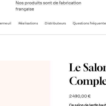
Nos produits sont de fabrication
française
Verneuil
Réalisations
Distributeurs
Questions fréquente
Le Salo
Comple
Prix
2 490,00 €
Ce salon de jardin ha