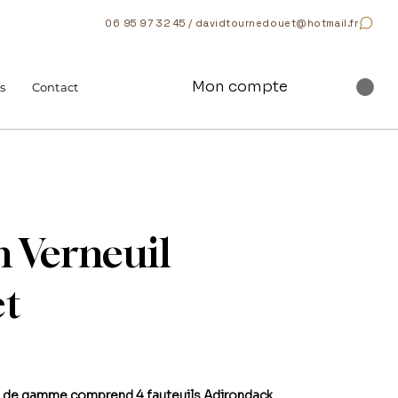
06 95 97 32 45 / davidtournedouet@hotmail.fr
Mon compte
s
Contact
n Verneuil
t
ut de gamme comprend 4 fauteuils Adirondack,