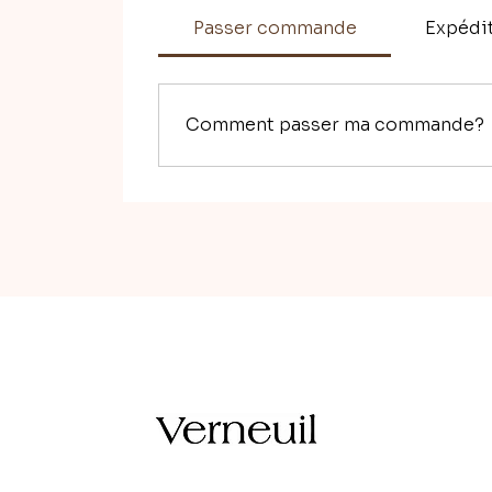
Passer commande
Expédit
Comment passer ma commande?
Pour passer commande, 2 solutions : soit 
plusieurs fois; soit directement en passa
converser et cela me permet notamment de
derrière le site! Et alors la possibilit
commande, puis le versement du solde à la
TTC, et qu'il y a la possibilité pour les e