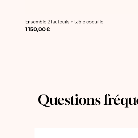
Ensemble 2 fauteuils + table coquille
Prix
1 150,00 €
Questions fréqu