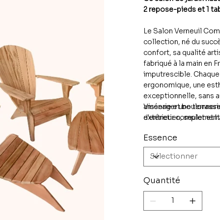
2 repose-pieds et 1 ta
Le Salon Verneuil Com
collection, né du succè
confort, sa qualité art
fabriqué à la main en F
imputrescible. Chaque 
ergonomique, une esth
exceptionnelle, sans a
aménager une terrasse
Visserie et boulonneri
extérieur complet et h
d'entretien, seulement 
authenticité, confort e
Essence
Quantité