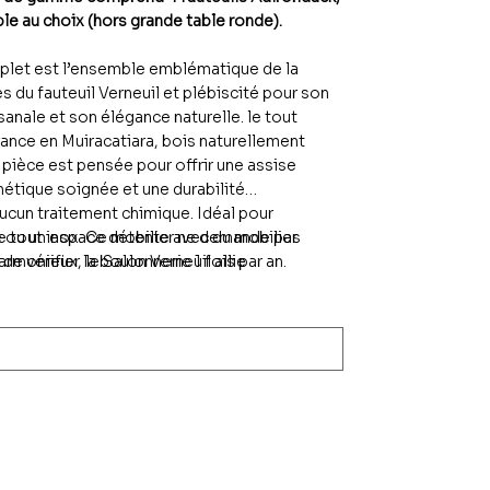
ble au choix
(hors grande table ronde).
plet est l’ensemble emblématique de la
s du fauteuil Verneuil et plébiscité pour son
isanale et son élégance naturelle. le tout
rance en Muiracatiara, bois naturellement
pièce est pensée pour offrir une assise
étique soignée et une durabilité
ucun traitement chimique. Idéal pour
 ou un espace détente avec du mobilier
e tout inox. Ce mobilier ne demande pas
armonieux, le Salon Verneuil allie
de vérifier la boulonnerie 1 fois par an.
t raffinement.