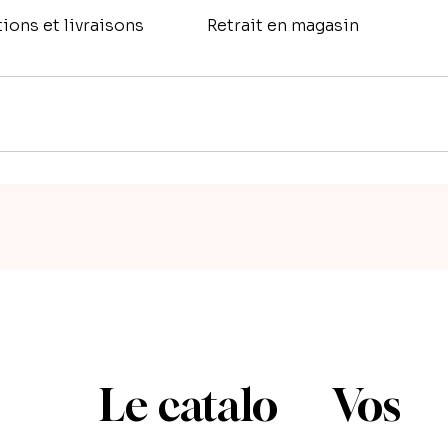
ions et livraisons
Retrait en magasin
directement sur le présent site, avec un règlement par CB, et par 
nt par moi, par téléphone au 06 95 97 32 45 ou par mail (voir "Cont
 répondre à vos questions éventuelles, souvent à propos de la qu
é de régler par virement ou par chèque, avec un acompte de 30% du
 fin des travaux. Je profite de ce petit paragraphe pour préciser 
ntreprises de récupérer la TVA.
Le catalo
Vos